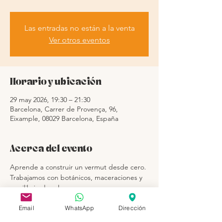
Las entradas no están a la venta
Ver otros eventos
Horario y ubicación
29 may 2026, 19:30 – 21:30
Barcelona, Carrer de Provença, 96,
Eixample, 08029 Barcelona, España
Acerca del evento
Aprende a construir un vermut desde cero.
Trabajamos con botánicos, maceraciones y 
equilibrio de sabores.
Email
WhatsApp
Dirección
 Cada persona crea su receta y se lleva su 
botella.