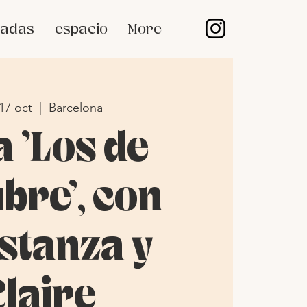
vadas
espacio
More
 17 oct
  |  
Barcelona
a 'Los de
bre', con
stanza y
Claire