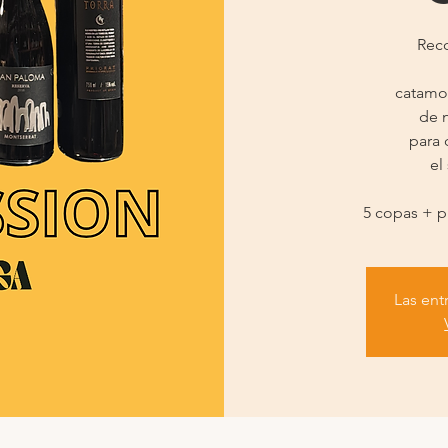
Reco
catamos
de 
para 
el
5 copas + p
Las ent