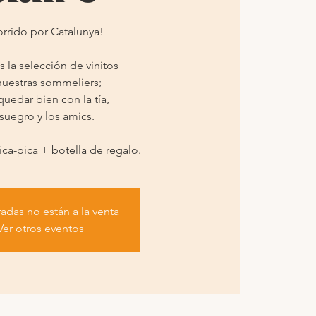
rrido por Catalunya!
 la selección de vinitos
nuestras sommeliers;
quedar bien con la tía,
 suegro y los amics.
ica-pica + botella de regalo.
radas no están a la venta
Ver otros eventos