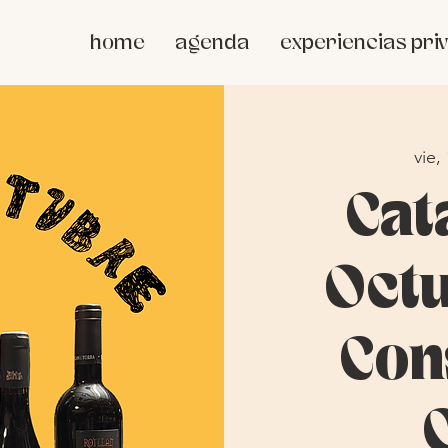
home
agenda
experiencias pri
vie,
Cat
Octu
Con