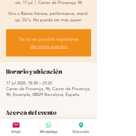
vie, 17 jul
  |  
Carrer de Provença, 96
Vino x Raíces Aéreas, performance, stand-
up, DJ's. No puede ser más queer.
Ya no es posible registrarse
Ver otros eventos
Horario y ubicación
17 jul 2026, 18:30 – 23:20
Carrer de Provença, 96, Carrer de Provença,
96, Eixample, 08029 Barcelona, España
Acerca del evento
Este viernes 17 de Julio abrimos la tienda 
para celebrar el orgullo  18:30h a 22:50 con 
Email
WhatsApp
Dirección