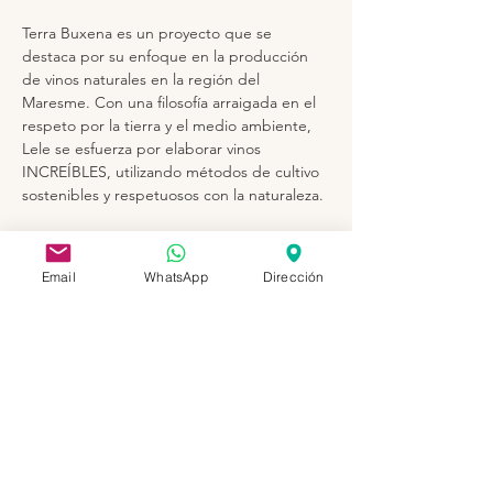
Terra Buxena es un proyecto que se 
destaca por su enfoque en la producción 
de vinos naturales en la región del 
Maresme. Con una filosofía arraigada en el 
respeto por la tierra y el medio ambiente, 
Lele se esfuerza por elaborar vinos 
INCREÍBLES, utilizando métodos de cultivo 
sostenibles y respetuosos con la naturaleza.
Cada paso del proceso de vinificación se 
lleva a cabo con meticulosidad y cuidado, 
Email
WhatsApp
Dirección
desde la selección de las uvas hasta el 
embotellado final. La fermentación se 
realiza de forma natural, sin adición de 
levaduras comerciales, permitiendo que las 
características naturales de la uva se 
expresen plenamente en el vino. El 
resultado de esta mínima intervención son 
vinos que capturan la esencia del Maresme.